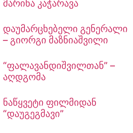
მარინა კაჭარავა
დაუმარცხებელი გენერალი
– გიორგი მაზნიაშვილი
“ფალავანდიშვილთან” –
აღდგომა
ნაწყვეტი ფილმიდან
“დაუგეგმავი”