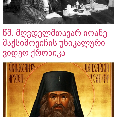
წმ. მღვდელმთავარ იოანე
მაქსიმოვიჩის უნიკალური
ვიდეო ქრონიკა