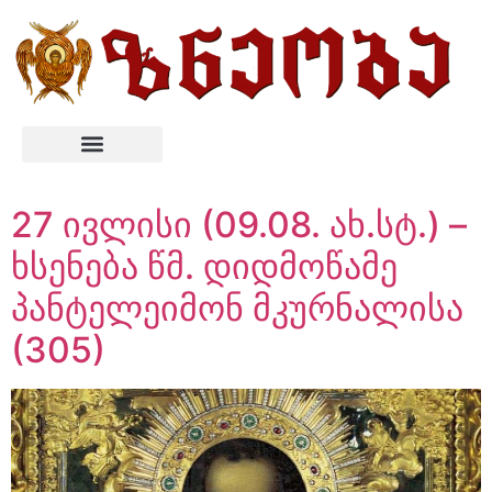
27 ივლისი (09.08. ახ.სტ.) –
ხსენება წმ. დიდმოწამე
პანტელეიმონ მკურნალისა
(305)