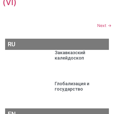
(VI)
Next
→
RU
Закавказский
калейдоскоп
Глобализация и
государство