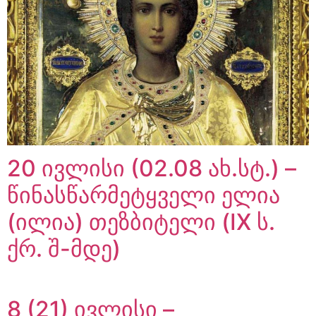
20 ივლისი (02.08 ახ.სტ.) –
წინასწარმეტყველი ელია
(ილია) თეზბიტელი (IX ს.
ქრ. შ-მდე)
8 (21) ივლისი –