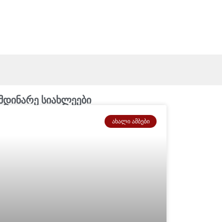
მდინარე სიახლეები
ᲐᲮᲐᲚᲘ ᲐᲛᲑᲔᲑᲘ