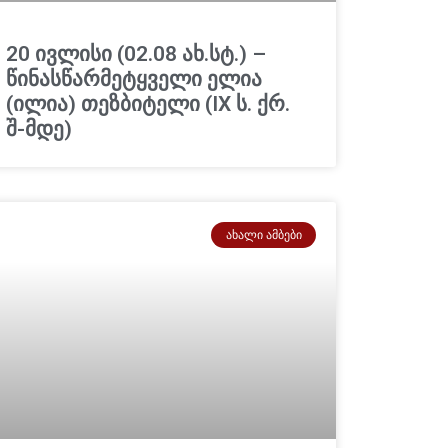
20 ივლისი (02.08 ახ.სტ.) –
წინასწარმეტყველი ელია
(ილია) თეზბიტელი (IX ს. ქრ.
შ-მდე)
ᲐᲮᲐᲚᲘ ᲐᲛᲑᲔᲑᲘ