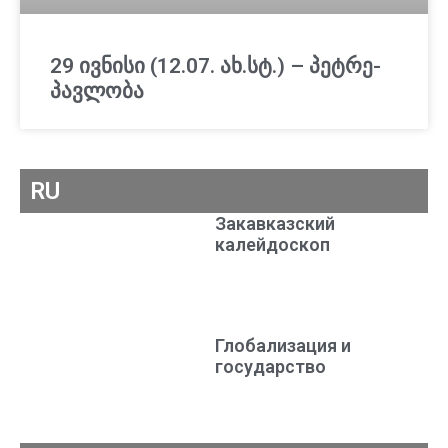
29 ივნისი (12.07. ახ.სტ.) – პეტრე-
პავლობა
RU
Закавказский
калейдоскоп
Глобализация и
государство