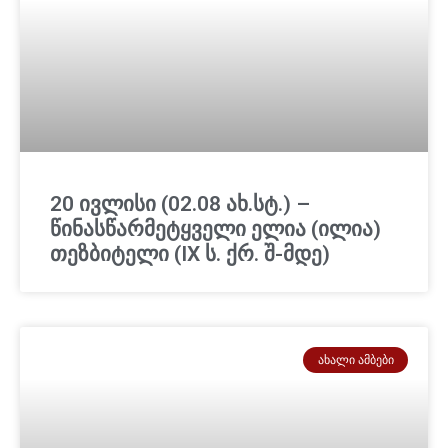
20 ივლისი (02.08 ახ.სტ.) –
წინასწარმეტყველი ელია (ილია)
თეზბიტელი (IX ს. ქრ. შ-მდე)
ᲐᲮᲐᲚᲘ ᲐᲛᲑᲔᲑᲘ