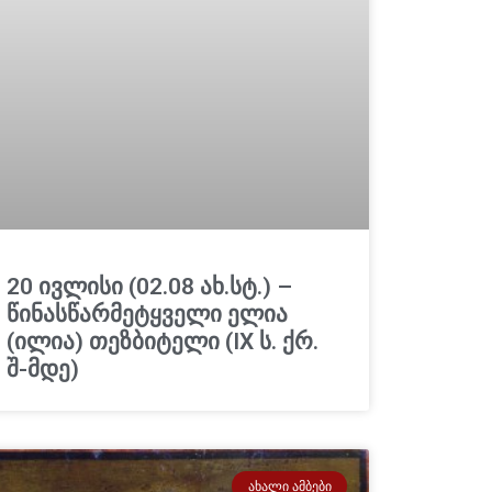
20 ივლისი (02.08 ახ.სტ.) –
წინასწარმეტყველი ელია
(ილია) თეზბიტელი (IX ს. ქრ.
შ-მდე)
ᲐᲮᲐᲚᲘ ᲐᲛᲑᲔᲑᲘ