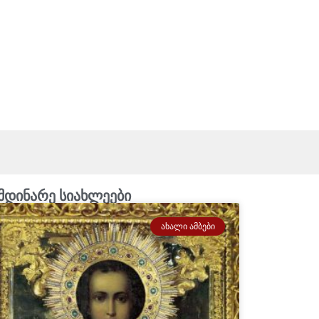
მდინარე სიახლეები
ᲐᲮᲐᲚᲘ ᲐᲛᲑᲔᲑᲘ