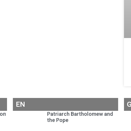
EN
коп
Patriarch Bartholomew and
the Pope