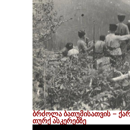
ბრძოლა ბათუმისათვის – ქა
თურქ ასკერებზე