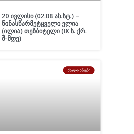
20 ივლისი (02.08 ახ.სტ.) –
წინასწარმეტყველი ელია
(ილია) თეზბიტელი (IX ს. ქრ.
შ-მდე)
ᲐᲮᲐᲚᲘ ᲐᲛᲑᲔᲑᲘ