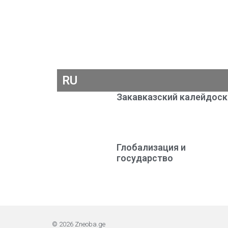
RU
Закавказский калейдос
Глобализация и
государство
© 2026 Zneoba.ge