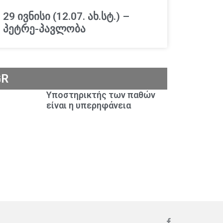
29 ივნისი (12.07. ახ.სტ.) –
პეტრე-პავლობა
GR
Υποστηρικτής των παθών
είναι η υπερηφάνεια