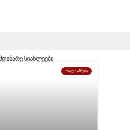
მდინარე სიახლეები
ᲐᲮᲐᲚᲘ ᲐᲛᲑᲔᲑᲘ