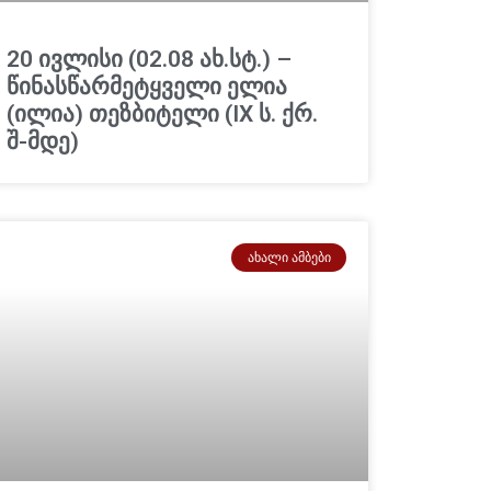
20 ივლისი (02.08 ახ.სტ.) –
წინასწარმეტყველი ელია
(ილია) თეზბიტელი (IX ს. ქრ.
შ-მდე)
ᲐᲮᲐᲚᲘ ᲐᲛᲑᲔᲑᲘ