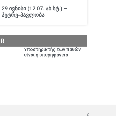
29 ივნისი (12.07. ახ.სტ.) –
პეტრე-პავლობა
GR
Υποστηρικτής των παθών
είναι η υπερηφάνεια