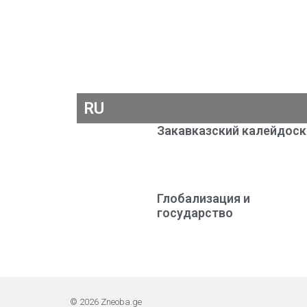
RU
Закавказский калейдос
Глобализация и
государство
© 2026 Zneoba.ge