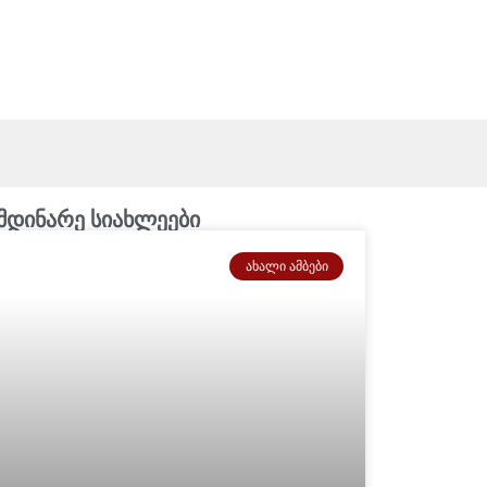
მდინარე სიახლეები
ᲐᲮᲐᲚᲘ ᲐᲛᲑᲔᲑᲘ