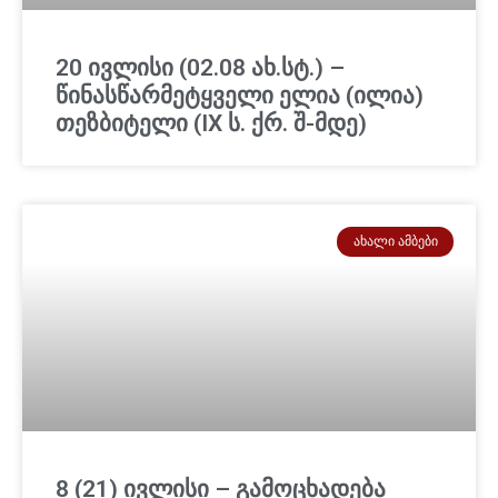
20 ივლისი (02.08 ახ.სტ.) –
წინასწარმეტყველი ელია (ილია)
თეზბიტელი (IX ს. ქრ. შ-მდე)
ᲐᲮᲐᲚᲘ ᲐᲛᲑᲔᲑᲘ
8 (21) ივლისი – გამოცხადება