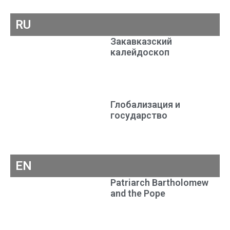
RU
Закавказский
калейдоскоп
Глобализация и
государство
EN
Patriarch Bartholomew
and the Pope