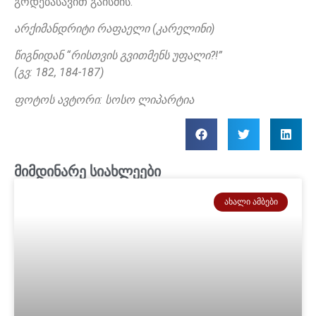
გოდებასავით გაისმის.”
არქიმანდრიტი რაფაელი (კარელინი)
წიგნიდან “რისთვის გვითმენს უფალი?!”
(გვ: 182, 184-187)
ფოტოს ავტორი: სოსო ლიპარტია
მიმდინარე სიახლეები
ᲐᲮᲐᲚᲘ ᲐᲛᲑᲔᲑᲘ