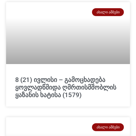
ᲐᲮᲐᲚᲘ ᲐᲛᲑᲔᲑᲘ
8 (21) ივლისი – გამოცხადება
ყოვლადწმიდა ღმრთისმშობლის
ყაზანის ხატისა (1579)
ᲐᲮᲐᲚᲘ ᲐᲛᲑᲔᲑᲘ