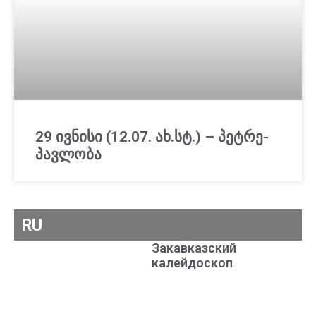
29 ივნისი (12.07. ახ.სტ.) – პეტრე-
პავლობა
RU
Закавказский
калейдоскоп