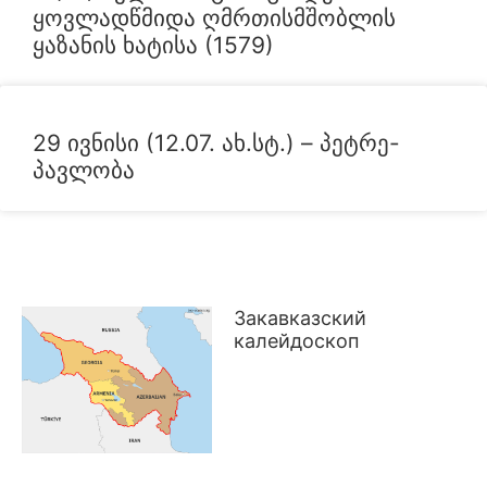
ყოვლადწმიდა ღმრთისმშობლის
ყაზანის ხატისა (1579)
ᲐᲮᲐᲚᲘ ᲐᲛᲑᲔᲑᲘ
29 ივნისი (12.07. ახ.სტ.) – პეტრე-
პავლობა
RU
Закавказский
калейдоскоп