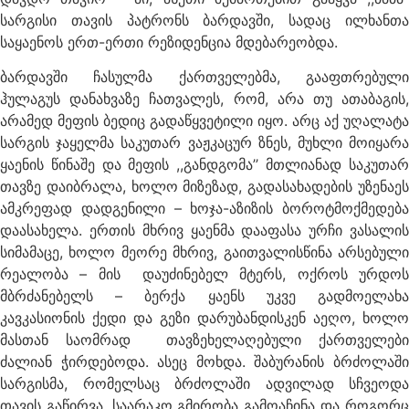
სარგისი თავის პატრონს ბარდავში, სადაც ილხანთა
საყაენოს ერთ-ერთი რეზიდენცია მდებარეობდა.
ბარდავში ჩასულმა ქართველებმა, გააფთრებული
ჰულაგუს დანახვაზე ჩათვალეს, რომ, არა თუ ათაბაგის,
არამედ მეფის ბედიც გადაწყვეტილი იყო. არც აქ უღალატა
სარგის ჯაყელმა საკუთარ ვაჟკაცურ ზნეს, მუხლი მოიყარა
ყაენის წინაშე და მეფის ,,განდგომა’’ მთლიანად საკუთარ
თავზე დაიბრალა, ხოლო მიზეზად, გადასახადების უზენაეს
ამკრეფად დადგენილი – ხოჯა-აზიზის ბოროტმოქმედება
დაასახელა. ერთის მხრივ ყაენმა დააფასა ურჩი ვასალის
სიმამაცე, ხოლო მეორე მხრივ, გაითვალისწინა არსებული
რეალობა – მის დაუძინებელ მტერს, ოქროს ურდოს
მბრძანებელს – ბერქა ყაენს უკვე გადმოელახა
კავკასიონის ქედი და გეზი დარუბანდისკენ აეღო, ხოლო
მასთან საომრად თავზეხელაღებული ქართველები
ძალიან ჭირდებოდა. ასეც მოხდა. შაბურანის ბრძოლაში
სარგისმა, რომელსაც ბრძოლაში ადვილად სჩვეოდა
თავის გაწირვა, საარაკო გმირობა გამოაჩინა და როგორც