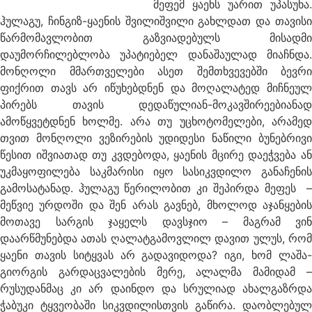
მეფემ ყაენს უარით უპასუხა
.
ჰულაგუ, ჩინგიზ-ყაენის შვილიშვილი გახლდათ და თავისი
წარმომავლობით გაზვიადებულს მისადმი
დაუმორჩილებლობა უპატიებელ დანაშაულად მიაჩნდა.
მონღოლი მმართველები ასეთ შემთხვევებში ბევრი
ფიქრით თავს არ იწუხებდნენ და მოღალატედ მიჩნეულ
პირებს თავის დედაწულიან-მოკავშირეებიანად
ამოწყვეტდნენ ხოლმე. არა თუ უცხოტომელები, არამედ
თვით მონღოლი ვეზირების უდიდესი ნაწილი ბუნებრივი
წესით იშვიათად თუ კვდებოდა, ყაენის მცირე დაეჭვება ან
უკმაყოფილება საკმარისი იყო სასიკვდილო განაჩენის
გამოსატანად. ჰულაგუ წერილობით კი შეპირდა მეფეს –
მეწვიე ურდოში და შენ არას გავნებ, მხოლოდ აჯანყების
მოთავე სარგის ჯაყელს დავსჯიო – მაგრამ ვინ
დაარწმუნებდა ათას ღალატგამოვლილ დავით ულუს, რომ
ყაენი თავის სიტყვას არ გადავიდოდა? იგი, ხომ ლაშა-
გიორგის გარდაცვალების მერე, ალალმა მამიდამ –
რუსუდანმაც კი არ დაინდო და სრულიად ახალგაზრდა
ჭაბუკი ტყვეობაში სიკვდილისთვის გაწირა. დაობლებულ