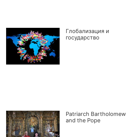
Глобализация и
государство
EN
Patriarch Bartholomew
and the Pope