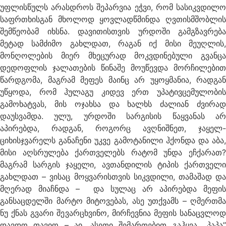
უფლისწულს არასდროს შეპარვია ეჭვი, რომ სასიკვდილო
საფრთხისგან მხოლოდ ყოვლადწმინდა ღვთისმშობლის
შემწეობამ იხსნა. დავითისთვის ურდოში გამგზავრება
მეტად სამძიმო გახლდათ, რაგან იქ მისი მეუღლის,
მონღოლების მიერ მხეცურად მოკვდინებული გვანცა
დედოფლის ჯალათების წინაშე მოუწევდა მორჩილებით
წარდგომა, მაგრამ მეფეს მაინც არ უყოყმანია, რადგან
უწყოდა, რომ ჰულაგუ კიდევ ერთ უპატივცემულობის
გამოხატვას, მის ოჯახსა და ხალხს ძალიან ძვირად
დაუსვამდა. ულუ, ურდოში სარგისის წაყვანას არ
აპირებდა, რადგან, როგორც ავღნიშნეთ, ჯაყელ-
ციხისჯვარელს განაჩენი უკვე გამოტანილი ჰქონდა და აბა,
მისი აღსრულება ქართველებს რატომ უნდა ეჩქარათ?
მაგრამ სარგის ჯაყელი, ავთანდილის ტიპის ქართველი
გახლდათ – ვისაც მოყვარისთვის სიკვდილი, თამაშად და
მღერად მიაჩნდა – და სულაც არ აპირებდა მეფის
განსაცდელში მარტო მიტოვებას, ასე უთქვამს – ღმერთმა
ნუ ქნას გვარი შევარცხვინო, მირჩევნია მეფის სანაცვლოდ
დავდო თავიო – აი, ასეთი შემართებით გაჰყვა ,,პაპა’’