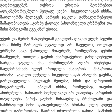
გადმოგვცემენ, ოქროს ურდოს მეომრებით
ალყაშემორტყმული ჰულაგუ ყაენი სიკვდილისგან იხსნა.
მადლიერმა ჰულაგუმ, სარგის ჯაყელს, განსაკუთრებული
მამაცობისთვის ,,კარნუ ქალაქი (ახლანდელი ერზრუმი) და
მისი მიმდგომი ქვეყანა’’ უბოძა.
ეჭვის და შურის მანკიერებამ გაიღვიძა დავით ულუს სულში
(მის მძიმე წარსულს უკვალოდ არ ჩაევლო), იოლად
ერწმუნა სხვა ქართველ მთავრებს, რომლებმაც ყურში
ჩააწვეთეს, თითქოს ყაენის მხარდაჭერით განდიდებული
სარგის ჯაყელი მის მორჩილებას აღარ ინებებდა.
მალემრწმენმა ულუმ ერთგული მსახურის შეპყრობა
ბრძანა. ჯაყელი უეჭველი სიკვდილისგან ახალმა ყაენმა,
გარდაცვლილი ჰულაგუს შვილმა, სმის და ღრეობის
მოყვარულმა – აბაღამ იხსნა, რომელმაც თავისი
ახირებული ხასიათის მიუხედავად არ დაივიწყა სარგისის
თავდადება ბერქა ყაენის წინააღმდეგ ბრძოლაში და
სასწრაფოდ მისი გათავისუფლება ბრძანა. ულუ კიდევ
უფრო გაბოროტდა, მაგრამ იძულებული გახდა სამცხის