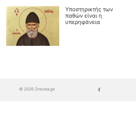
Υποστηρικτής των
παθών είναι η
υπερηφάνεια
© 2026 Zneoba.ge