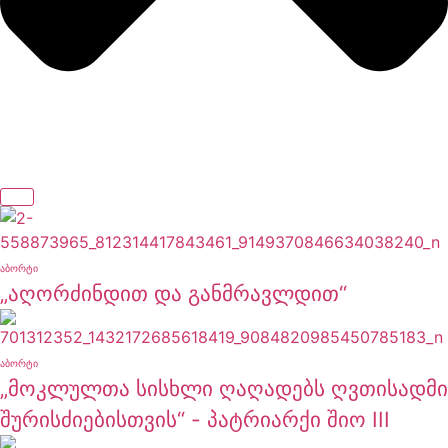
ᲐᲑᲝᲠᲢᲘ
„აღორძინდით და განმრავლდით“
ᲐᲑᲝᲠᲢᲘ
„მოკლულთა სისხლი ღაღადებს ღვთისადმი
შურისძიებისთვის“ - პატრიარქი შიო III