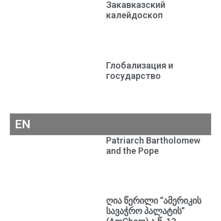
Закавказский
калейдоскоп
Глобализация и
государство
EN
Patriarch Bartholomew
and the Pope
ღია წერილი “ამერიკის
სავაჭრო პალატის”