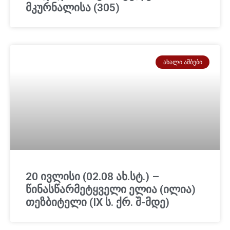
მკურნალისა (305)
ᲐᲮᲐᲚᲘ ᲐᲛᲑᲔᲑᲘ
20 ივლისი (02.08 ახ.სტ.) –
წინასწარმეტყველი ელია (ილია)
თეზბიტელი (IX ს. ქრ. შ-მდე)